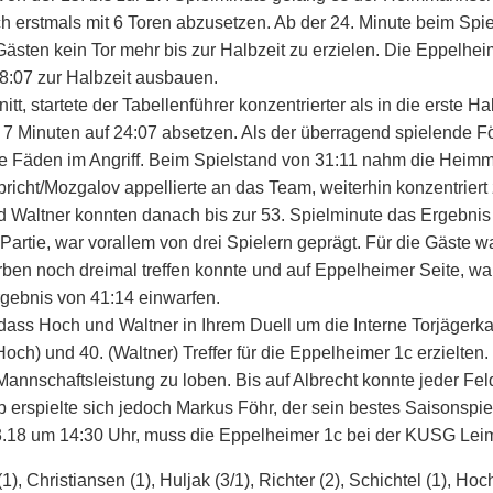
ch erstmals mit 6 Toren abzusetzen. Ab der 24. Minute beim Spie
sten kein Tor mehr bis zur Halbzeit zu erzielen. Die Eppelhei
8:07 zur Halbzeit ausbauen.
tt, startete der Tabellenführer konzentrierter als in die erste Ha
en 7 Minuten auf 24:07 absetzen. Als der überragend spielende 
e Fäden im Angriff. Beim Spielstand von 31:11 nahm die Heimm
richt/Mozgalov appellierte an das Team, weiterhin konzentriert 
 Waltner konnten danach bis zur 53. Spielminute das Ergebnis
Partie, war vorallem von drei Spielern geprägt. Für die Gäste 
arben noch dreimal treffen konnte und auf Eppelheimer Seite, 
gebnis von 41:14 einwarfen.
dass Hoch und Waltner in Ihrem Duell um die Interne Torjägerk
ch) und 40. (Waltner) Treffer für die Eppelheimer 1c erzielten.
annschaftsleistung zu loben. Bis auf Albrecht konnte jeder Feld
b erspielte sich jedoch Markus Föhr, der sein bestes Saisonspiel
.18 um 14:30 Uhr, muss die Eppelheimer 1c bei der KUSG Leim
1), Christiansen (1), Huljak (3/1), Richter (2), Schichtel (1), Hoch