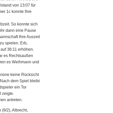
lstand von 13:07 für
mer 1c konnte Ihre
lbzeit. So konnte sich
Föhr dann eine Pause
annschaft Ihre Auszeit
zu spielen. Erb,
 auf 36:11 erhöhen.
war es Rechtsaußen
waren es Weihmann und
anone keine Rücksicht
 Nach dem Spiel bleibt
spieler ein Tor
 zeigte.
en antreten.
 (9/2), Albrecht,