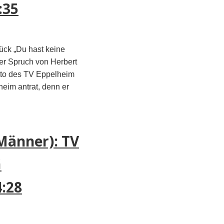
:35
lück „Du hast keine
ser Spruch von Herbert
tto des TV Eppelheim
heim antrat, denn er
Männer): TV
G
:28