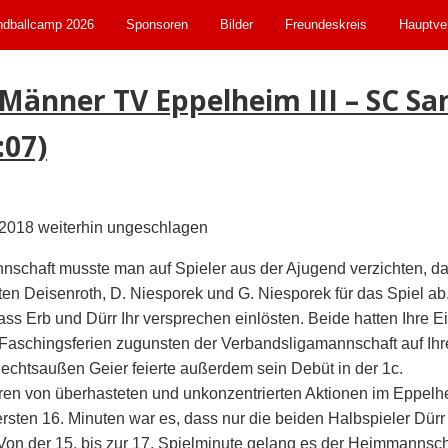
dballcamp 2026
Sponsoren
Bilder
Freundeskreis
Hauptve
a Männer TV Eppelheim III – SC S
:07)
 2018 weiterhin ungeschlagen
schaft musste man auf Spieler aus der Ajugend verzichten, da d
en Deisenroth, D. Niesporek und G. Niesporek für das Spiel ab.
 dass Erb und Dürr Ihr versprechen einlösten. Beide hatten Ihre 
 Faschingsferien zugunsten der Verbandsligamannschaft auf Ihre
Rechtsaußen Geier feierte außerdem sein Debüt in der 1c.
ren von überhasteten und unkonzentrierten Aktionen im Eppelhe
sten 16. Minuten war es, dass nur die beiden Halbspieler Dürr 
 Von der 15. bis zur 17. Spielminute gelang es der Heimmannsch