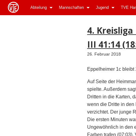
Abteilung
Mannschaften
Jugend
TVE Han
ApothekeGermany.com
4. Kreislig
III 41:14 (18
26. Februar 2018
Eppelheimer 1c bleibt
Auf Seite der Heimmann
spielte. Außerdem sagt
Dritten in die Karten,
wenn die Dritte in den
verzichtet. Der junge 
Die ersten Minuten wa
Ungewöhnlich in den er
Farben trafen (07:03).