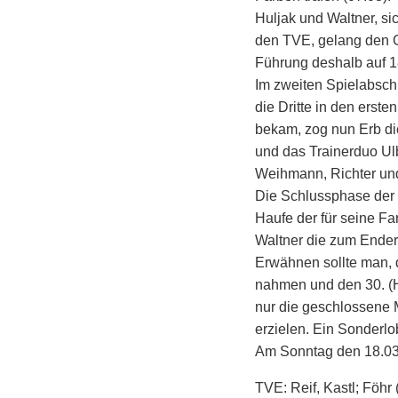
Huljak und Waltner, si
den TVE, gelang den Gä
Führung deshalb auf 1
Im zweiten Spielabschni
die Dritte in den erst
bekam, zog nun Erb di
und das Trainerduo Ulb
Weihmann, Richter und
Die Schlussphase der 
Haufe der für seine F
Waltner die zum Ender
Erwähnen sollte man, 
nahmen und den 30. (Ho
nur die geschlossene M
erzielen. Ein Sonderlo
Am Sonntag den 18.03
TVE: Reif, Kastl; Föhr (