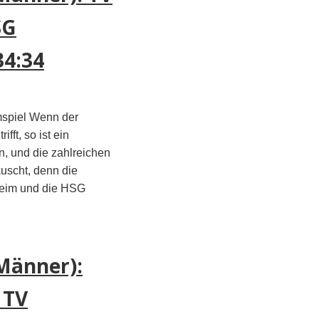
SG
4:34
mspiel Wenn der
ifft, so ist ein
, und die zahlreichen
uscht, denn die
heim und die HSG
Männer):
 TV