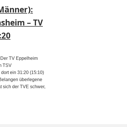
Männer):
sheim – TV
:20
 Der TV Eppelheim
um TSV
ort ein 31:20 (15:10)
 Belangen überlegene
t sich der TVE schwer,