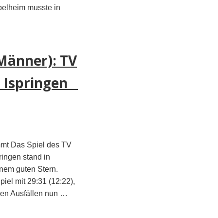
pelheim musste in
Männer): TV
V Ispringen
mt Das Spiel des TV
ingen stand in
inem guten Stern.
iel mit 29:31 (12:22),
gen Ausfällen nun …