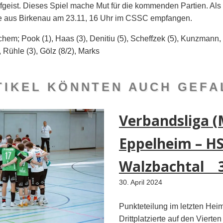
geist. Dieses Spiel mache Mut für die kommenden Partien. Als
de aus Birkenau am 23.11, 16 Uhr im CSSC empfangen.
chem; Pook (1), Haas (3), Denitiu (5), Scheffzek (5), Kunzmann, 
 Rühle (3), Gölz (8/2), Marks
TIKEL KÖNNTEN AUCH GEFAL
Verbandsliga (
Eppelheim – H
Walzbachtal 3
30. April 2024
Punkteteilung im letzten Hei
Drittplatzierte auf den Vierten tr