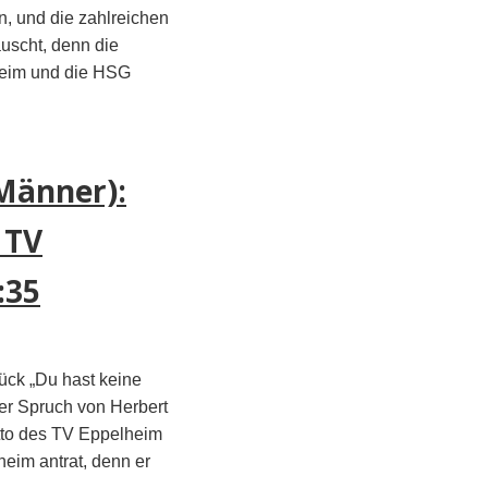
, und die zahlreichen
uscht, denn die
heim und die HSG
Männer):
 TV
:35
lück „Du hast keine
ser Spruch von Herbert
tto des TV Eppelheim
heim antrat, denn er