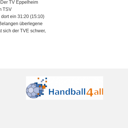
 Der TV Eppelheim
um TSV
ort ein 31:20 (15:10)
 Belangen überlegene
t sich der TVE schwer,