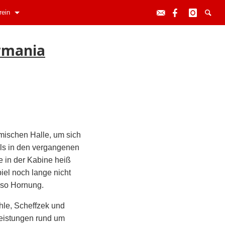
rein
ermania
ischen Halle, um sich
als in den vergangenen
e in der Kabine heiß
iel noch lange nicht
 so Hornung.
hle, Scheffzek und
leistungen rund um