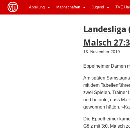
Abteilung
Mannschaften
Jugend
TVE Han
ApothekeGermany.com
Landesliga 
Malsch 27:3
13. November 2019
Eppelheimer Damen mü
Am späten Samstagnac
mit dem Tabellenführe
zwei Spielen. Trainer 
und betonte, dass Mals
gewonnen hätten. »Kam
Die Eppelheimer kamen
Gölz mit 3:0. Malsch 