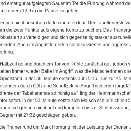
nd einer gut aufgelegten Sauer im Tor die Führung während de
 mit einem 12:9 in die Pause zu gehen.
edoch nicht ausruhen dürfe war allen klar. Der Tabellenerste wü
um die zwei Punkte aufs eigene Konto zu buchen. Das Trainer
fokussiert zu verteidigen und sich gegenseitig stärker auszuhelf
meiden. Auch im Angriff forderten sie fokussiertes und aggressi
rtung.
e Halbzeit gelang durch ein Tor von Rühle zunächst gut, jedoch 
ten immer wieder Bälle im Angriff, was die Malscherinnen dire
Spielstand in der 38. Minute erstmals auf 15:16. Bis zur 45. Mi
onders durch Gölz und Scheffzek im Angriff weiterhin torgefäh
 drehte der Tabellenerste so richtig auf, fing der Heimmannschaf
ler sofort. In der 52. Minute setzte sich Malsch schließlich mit 5
en sich jedoch nicht auf und kämpften bis zur Schlusssirene,
Gegner mit 27:32 geschlagen geben.
die Trainer rund um Mark Hornung mit der Leistung der Damen z