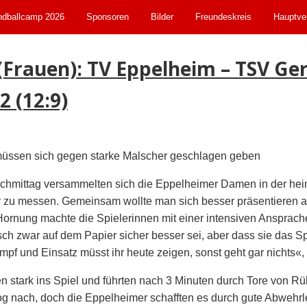
dballcamp 2026
Sponsoren
Bilder
Freundeskreis
Hauptve
(Frauen): TV Eppelheim – TSV G
2 (12:9)
ssen sich gegen starke Malscher geschlagen geben
hmittag versammelten sich die Eppelheimer Damen in der heim
r zu messen. Gemeinsam wollte man sich besser präsentieren 
Hornung machte die Spielerinnen mit einer intensiven Ansprach
ch zwar auf dem Papier sicher besser sei, aber dass sie das Sp
pf und Einsatz müsst ihr heute zeigen, sonst geht gar nichts«,
 stark ins Spiel und führten nach 3 Minuten durch Tore von Rü
zog nach, doch die Eppelheimer schafften es durch gute Abwehr