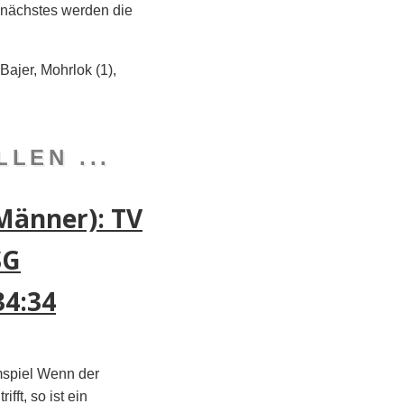
 nächstes werden die
Bajer, Mohrlok (1),
LEN ...
Männer): TV
SG
4:34
mspiel Wenn der
ifft, so ist ein