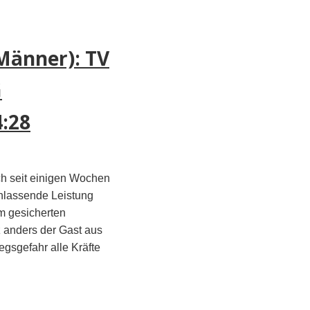
Männer): TV
G
:28
ch seit einigen Wochen
chlassende Leistung
m gesicherten
 anders der Gast aus
egsgefahr alle Kräfte