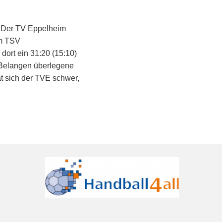
 Der TV Eppelheim
um TSV
ort ein 31:20 (15:10)
 Belangen überlegene
t sich der TVE schwer,