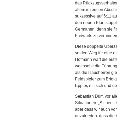
das Rückzugsverhalte
allem im ersten Abschn
sukzessive auf 6:11 au
den neuen Elan stoppte
Germanen, denn sie fi
Freiwurfs zu verhindern
Diese doppelte Überzah
so den Weg für eine em
Hofmann warf die erst
wechselte die Führung
als die Hausherren gle
Feldspieler zum Erfolg
Eppler, mit sich und d
Sebastian Dürr, vor al
Situationen: „Sicherli
aber dass wir auch von
unzufrieden, dass die 