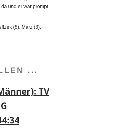
l da und er war prompt
fzek (8), Marz (3),
LEN ...
Männer): TV
SG
4:34