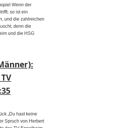
mspiel Wenn der
ifft, so ist ein
, und die zahlreichen
uscht, denn die
heim und die HSG
Männer):
 TV
:35
lück „Du hast keine
ser Spruch von Herbert