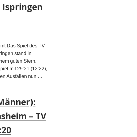
V Ispringen
mt Das Spiel des TV
ingen stand in
inem guten Stern.
iel mit 29:31 (12:22),
gen Ausfällen nun …
Männer):
sheim – TV
:20