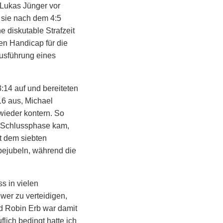
Lukas Jünger vor
e sie nach dem 4:5
e diskutable Strafzeit
en Handicap für die
Ausführung eines
:14 auf und bereiteten
16 aus, Michael
ieder kontern. So
n Schlussphase kam,
it dem siebten
 bejubeln, während die
s in vielen
hwer zu verteidigen,
nd Robin Erb war damit
lich bedingt hatte ich