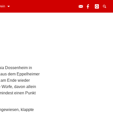
rein
nia Dossenheim in
te aus dem Eppelheimer
e am Ende wieder
 Würfe, davon allein
umindest einen Punkt
ingewiesen, klappte