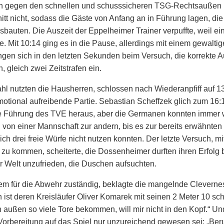
n gegen den schnellen und schusssicheren TSG-Rechtsaußen 
itt nicht, sodass die Gäste von Anfang an in Führung lagen, di
sbauten. Die Auszeit der Eppelheimer Trainer verpuffte, weil ein
. Mit 10:14 ging es in die Pause, allerdings mit einem gewaltig
ngen sich in den letzten Sekunden beim Versuch, die korrekte 
, gleich zwei Zeitstrafen ein.
l nutzten die Hausherren, schlossen nach Wiederanpfiff auf 13
otional aufreibende Partie. Sebastian Scheffzek glich zum 16:
e Führung des TVE heraus, aber die Germanen konnten immer w
 von einer Mannschaft zur andern, bis es zur bereits erwähnte
ich drei freie Würfe nicht nutzen konnten. Der letzte Versuch, m
 zu kommen, scheiterte, die Dossenheimer durften ihren Erfolg
er Welt unzufrieden, die Duschen aufsuchten.
lem für die Abwehr zuständig, beklagte die mangelnde Clevernes
ch ist deren Kreisläufer Oliver Komarek mit seinen 2 Meter 10 sc
 außen so viele Tore bekommen, will mir nicht in den Kopf.“ U
Vorbereitung auf das Spiel nur unzureichend gewesen sei: „Beruf