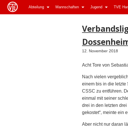
Abteilung
Mannschaften
Jugend
TVE Han
ApothekeGermany.com
Verbandsli
Dossenheim
12. November 2018
Acht Tore von Sebastia
Nach vielen vergeblic
einem bis in die letz
CSSC zu entführen. De
einmal mit seiner sch
drei in den letzten dr
gekostet“, meinte ein 
Aber nicht nur daran l