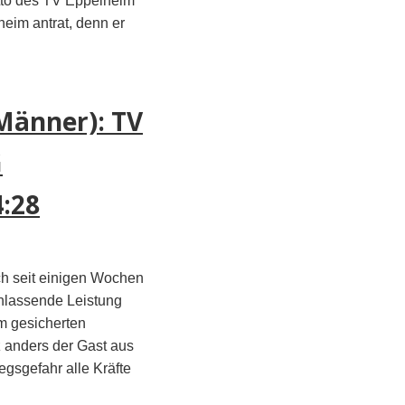
tto des TV Eppelheim
heim antrat, denn er
Männer): TV
G
:28
ch seit einigen Wochen
chlassende Leistung
m gesicherten
 anders der Gast aus
egsgefahr alle Kräfte