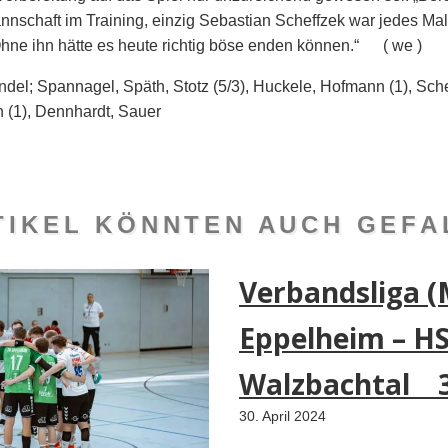
nnschaft im Training, einzig Sebastian Scheffzek war jedes Ma
Ohne ihn hätte es heute richtig böse enden können.“ ( we )
el; Spannagel, Späth, Stotz (5/3), Huckele, Hofmann (1), Schef
h (1), Dennhardt, Sauer
TIKEL KÖNNTEN AUCH GEFAL
Verbandsliga (
Eppelheim – H
Walzbachtal 3
30. April 2024