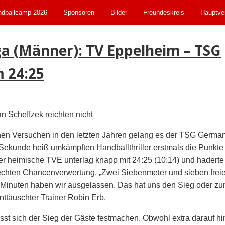
dballcamp 2026
Sponsoren
Bilder
Freundeskreis
Hauptve
ga (Männer): TV Eppelheim – TSG
 24:25
n Scheffzek reichten nicht
hen Versuchen in den letzten Jahren gelang es der TSG Germa
te Sekunde heiß umkämpften Handballthriller erstmals die Punk
r heimische TVE unterlag knapp mit 24:25 (10:14) und hadert
lechten Chancenverwertung. „Zwei Siebenmeter und sieben freie
ei Minuten haben wir ausgelassen. Das hat uns den Sieg oder z
enttäuschter Trainer Robin Erb.
ässt sich der Sieg der Gäste festmachen. Obwohl extra darauf h