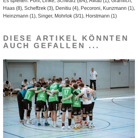
Es spielten: Föhr, Linke; Schwarz (8/4), Awad (1), Gramlich,
Haas (8), Scheffzek (3), Denitiu (4), Pecoroni, Kunzmann (1),
Heinzmann (1), Singer, Mohrlok (3/1), Horstmann (1)
DIESE ARTIKEL KÖNNTEN
AUCH GEFALLEN ...