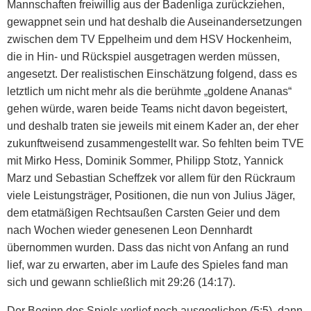
Mannschaften freiwillig aus der Badenliga zurückziehen,
gewappnet sein und hat deshalb die Auseinandersetzungen
zwischen dem TV Eppelheim und dem HSV Hockenheim,
die in Hin- und Rückspiel ausgetragen werden müssen,
angesetzt. Der realistischen Einschätzung folgend, dass es
letztlich um nicht mehr als die berühmte „goldene Ananas“
gehen würde, waren beide Teams nicht davon begeistert,
und deshalb traten sie jeweils mit einem Kader an, der eher
zukunftweisend zusammengestellt war. So fehlten beim TVE
mit Mirko Hess, Dominik Sommer, Philipp Stotz, Yannick
Marz und Sebastian Scheffzek vor allem für den Rückraum
viele Leistungsträger, Positionen, die nun von Julius Jäger,
dem etatmäßigen Rechtsaußen Carsten Geier und dem
nach Wochen wieder genesenen Leon Dennhardt
übernommen wurden. Dass das nicht von Anfang an rund
lief, war zu erwarten, aber im Laufe des Spieles fand man
sich und gewann schließlich mit 29:26 (14:17).
Der Beginn des Spiels verlief noch ausgeglichen (5:5), dann