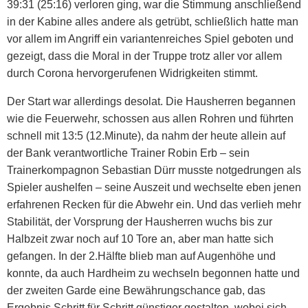
39:31 (25:16) verloren ging, war die Stimmung anschließend
in der Kabine alles andere als getrübt, schließlich hatte man
vor allem im Angriff ein variantenreiches Spiel geboten und
gezeigt, dass die Moral in der Truppe trotz aller vor allem
durch Corona hervorgerufenen Widrigkeiten stimmt.
Der Start war allerdings desolat. Die Hausherren begannen
wie die Feuerwehr, schossen aus allen Rohren und führten
schnell mit 13:5 (12.Minute), da nahm der heute allein auf
der Bank verantwortliche Trainer Robin Erb – sein
Trainerkompagnon Sebastian Dürr musste notgedrungen als
Spieler aushelfen – seine Auszeit und wechselte eben jenen
erfahrenen Recken für die Abwehr ein. Und das verlieh mehr
Stabilität, der Vorsprung der Hausherren wuchs bis zur
Halbzeit zwar noch auf 10 Tore an, aber man hatte sich
gefangen. In der 2.Hälfte blieb man auf Augenhöhe und
konnte, da auch Hardheim zu wechseln begonnen hatte und
der zweiten Garde eine Bewährungschance gab, das
Ergebnis Schritt für Schritt günstiger gestalten, wobei sich