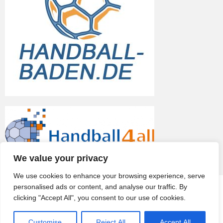
We value your privacy
We use cookies to enhance your browsing experience, serve
personalised ads or content, and analyse our traffic. By
© 2026
TV Eppelheim
clicking "Accept All", you consent to our use of cookies.
Impressum & Datenschutz
Datenschutzerklärung
Customise
Reject All
Accept All
Archiv
Kontakt
Ergebnisse
Kalender
Anfahrt