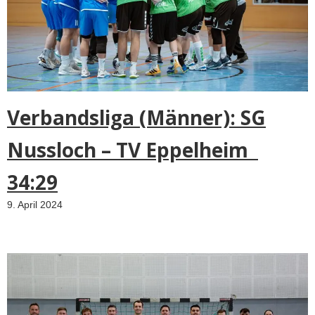
e
t
h
e
a
r
Verbandsliga (Männer): SG
e
a
Nussloch – TV Eppelheim
s
t
34:29
h
a
9. April 2024
t
e
n
v
i
r