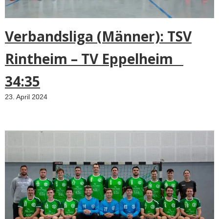
e
r
e
Verbandsliga (Männer): TSV
s
s
Rintheim – TV Eppelheim
e
n
34:35
t
i
23. April 2024
a
l
n
u
m
b
e
r
i
n