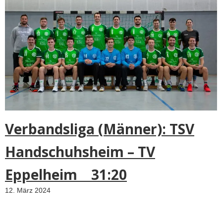
h
e
l
p
d
o
c
t
o
r
Verbandsliga (Männer): TSV
t
o
Handschuhsheim – TV
a
a
Eppelheim 31:20
g
r
12. März 2024
i
c
u