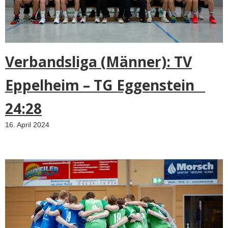
t
h
e
O
Verbandsliga (Männer): TV
T
C
Eppelheim – TG Eggenstein
I
n
24:28
d
i
16. April 2024
a
a
n
d
t
o
t
a
k