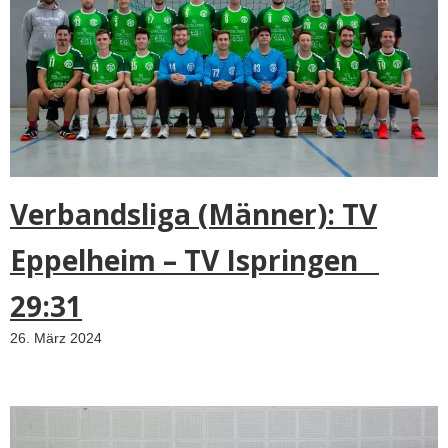
o
n
i
t
.
D
O
i
n
Verbandsliga (Männer): TV
c
r
Eppelheim – TV Ispringen
e
a
29:31
s
26. März 2024
i
n
g
l
y