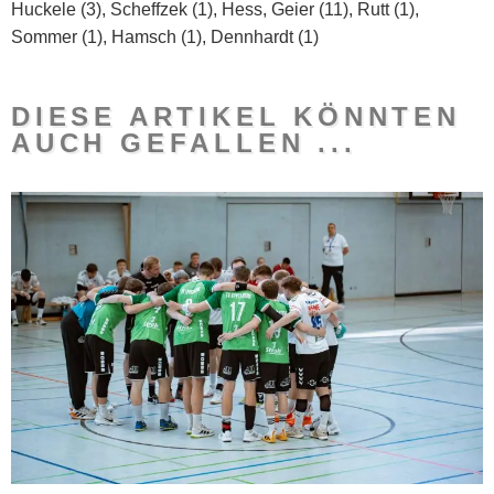
Huckele (3), Scheffzek (1), Hess, Geier (11), Rutt (1),
e
Sommer (1), Hamsch (1), Dennhardt (1)
a
r
c
DIESE ARTIKEL KÖNNTEN
h
AUCH GEFALLEN ...
h
a
d
t
o
m
a
n
a
g
e
g
u
i