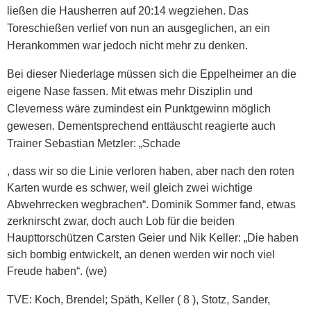
ließen die Hausherren auf 20:14 wegziehen. Das
Toreschießen verlief von nun an ausgeglichen, an ein
Herankommen war jedoch nicht mehr zu denken.
Bei dieser Niederlage müssen sich die Eppelheimer an die
eigene Nase fassen. Mit etwas mehr Disziplin und
Cleverness wäre zumindest ein Punktgewinn möglich
gewesen. Dementsprechend enttäuscht reagierte auch
Trainer Sebastian Metzler: „Schade
T
, dass wir so die Linie verloren haben, aber nach den roten
h
Karten wurde es schwer, weil gleich zwei wichtige
e
Abwehrrecken wegbrachen“. Dominik Sommer fand, etwas
l
zerknirscht zwar, doch auch Lob für die beiden
a
Haupttorschützen Carsten Geier und Nik Keller: „Die haben
b
sich bombig entwickelt, an denen werden wir noch viel
r
Freude haben“. (we)
e
TVE: Koch, Brendel; Späth, Keller ( 8 ), Stotz, Sander,
s