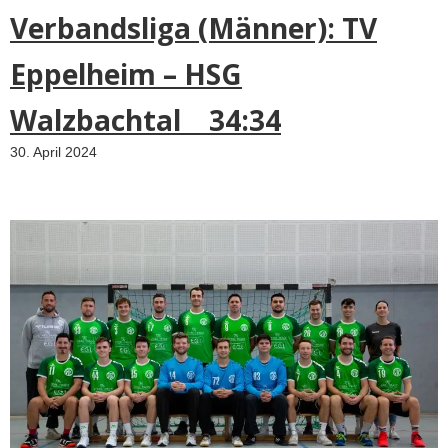
Verbandsliga (Männer): TV
d
e
Eppelheim – HSG
o
n
Walzbachtal 34:34
t
h
30. April 2024
e
w
a
y
o
f
c
u
s
t
o
m