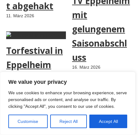
TV Eppelheim
t abgehakt
mit
11. März 2026
gelungenem
Saisonabschl
Torfestival in
uss
Eppelheim
16. März 2026
2. März 2026
We value your privacy
We use cookies to enhance your browsing experience, serve
personalised ads or content, and analyse our traffic. By
Deutlicher
clicking "Accept All", you consent to our use of cookies.
TVE Damen 1
Sieg des TVE
Customise
Reject All
Accept All
sind zurück
23. Februar 2026